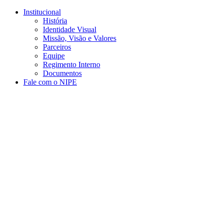
Conteúdo principal
Menu principal
Rodapé
Institucional
História
Identidade Visual
Missão, Visão e Valores
Parceiros
Equipe
Regimento Interno
Documentos
Fale com o NIPE
Aumentar fonte
Diminuir fonte