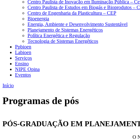
Centro Paulista de Inovação em Iluminação Pública – C
Centro Paulista de Estudos em Biogás e Bioprodutos –
Centro de Engenharia da Plasticultura – CEP
Bioenergia
Energia, Ambiente e Desenvolvimento Sustentável
Planejamento de Sistemas Energéticos
Política Energética e Regulação
Tecnologia de Sistemas Energéticos
Ppbioen
Labioen
Serviços
Ensino
NIPE Opina
Eventos
Início
Programas de pós
PÓS-GRADUAÇÃO EM PLANEJAMENTO
O N