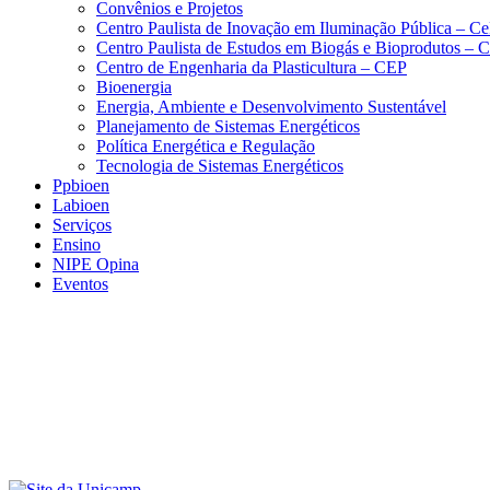
Convênios e Projetos
Centro Paulista de Inovação em Iluminação Pública – C
Centro Paulista de Estudos em Biogás e Bioprodutos –
Centro de Engenharia da Plasticultura – CEP
Bioenergia
Energia, Ambiente e Desenvolvimento Sustentável
Planejamento de Sistemas Energéticos
Política Energética e Regulação
Tecnologia de Sistemas Energéticos
Ppbioen
Labioen
Serviços
Ensino
NIPE Opina
Eventos
Menu