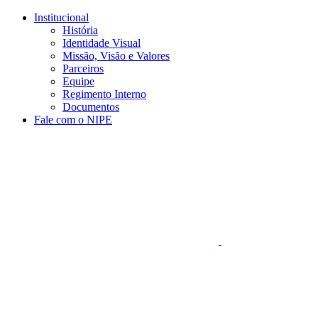
Conteúdo principal
Menu principal
Rodapé
Institucional
História
Identidade Visual
Missão, Visão e Valores
Parceiros
Equipe
Regimento Interno
Documentos
Fale com o NIPE
Aumentar fonte