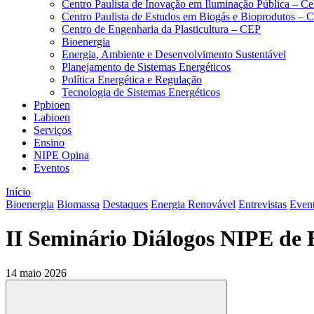
Centro Paulista de Inovação em Iluminação Pública – C
Centro Paulista de Estudos em Biogás e Bioprodutos –
Centro de Engenharia da Plasticultura – CEP
Bioenergia
Energia, Ambiente e Desenvolvimento Sustentável
Planejamento de Sistemas Energéticos
Política Energética e Regulação
Tecnologia de Sistemas Energéticos
Ppbioen
Labioen
Serviços
Ensino
NIPE Opina
Eventos
Início
Bioenergia
Biomassa
Destaques
Energia Renovável
Entrevistas
Even
II Seminário Diálogos NIPE de 
14 maio 2026