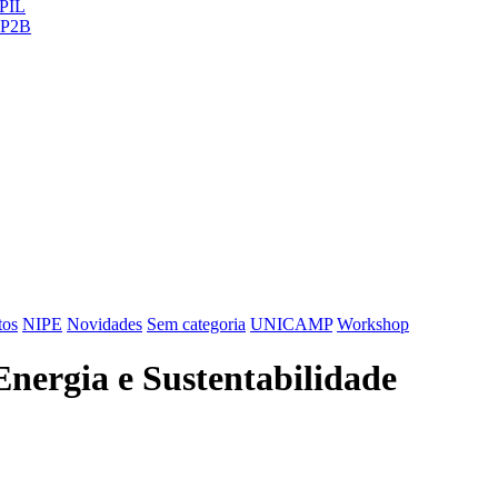
ePIL
 CP2B
tos
NIPE
Novidades
Sem categoria
UNICAMP
Workshop
Energia e Sustentabilidade