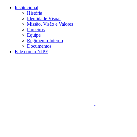
Conteúdo principal
Menu principal
Rodapé
Institucional
História
Identidade Visual
Missão, Visão e Valores
Parceiros
Equipe
Regimento Interno
Documentos
Fale com o NIPE
Aumentar fonte