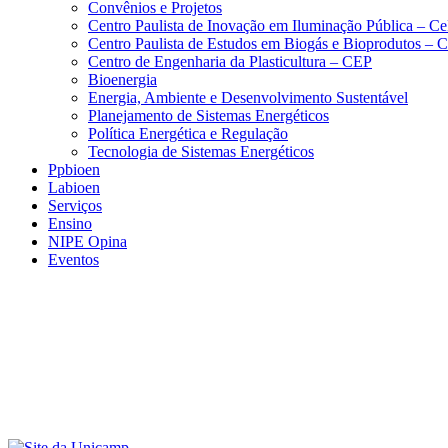
Convênios e Projetos
Centro Paulista de Inovação em Iluminação Pública – C
Centro Paulista de Estudos em Biogás e Bioprodutos –
Centro de Engenharia da Plasticultura – CEP
Bioenergia
Energia, Ambiente e Desenvolvimento Sustentável
Planejamento de Sistemas Energéticos
Política Energética e Regulação
Tecnologia de Sistemas Energéticos
Ppbioen
Labioen
Serviços
Ensino
NIPE Opina
Eventos
Menu