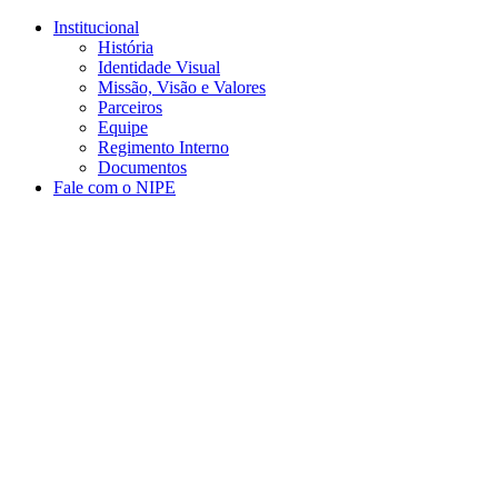
Conteúdo principal
Menu principal
Rodapé
Institucional
História
Identidade Visual
Missão, Visão e Valores
Parceiros
Equipe
Regimento Interno
Documentos
Fale com o NIPE
Aumentar fonte
Diminuir fonte