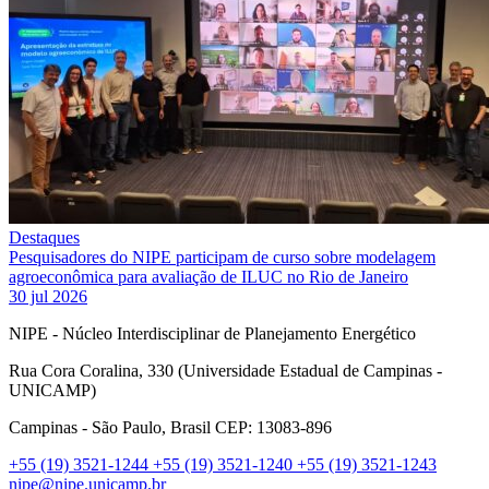
Destaques
Pesquisadores do NIPE participam de curso sobre modelagem
agroeconômica para avaliação de ILUC no Rio de Janeiro
30 jul 2026
NIPE - Núcleo Interdisciplinar de Planejamento Energético
Rua Cora Coralina, 330 (Universidade Estadual de Campinas -
UNICAMP)
Campinas - São Paulo, Brasil CEP: 13083-896
+55 (19) 3521-1244
+55 (19) 3521-1240
+55 (19) 3521-1243
nipe@nipe.unicamp.br