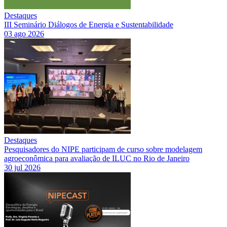
Destaques
III Seminário Diálogos de Energia e Sustentabilidade
03 ago 2026
Destaques
Pesquisadores do NIPE participam de curso sobre modelagem
agroeconômica para avaliação de ILUC no Rio de Janeiro
30 jul 2026