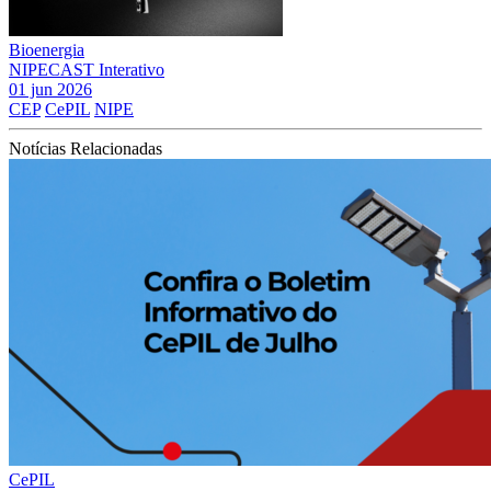
Bioenergia
NIPECAST Interativo
01 jun 2026
CEP
CePIL
NIPE
Notícias Relacionadas
CePIL