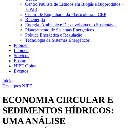
Centro Paulista de Estudos em Biogás e Bioprodutos –
CP2B
Centro de Engenharia da Plasticultura – CEP
Bioenergia
Energia, Ambiente e Desenvolvimento Sustentável
Planejamento de Sistemas Energéticos
Política Energética e Regulação
Tecnologia de Sistemas Energéticos
Ppbioen
Labioen
Serviços
Ensino
NIPE Opina
Eventos
Início
Destaques
NIPE
ECONOMIA CIRCULAR E
SEDIMENTOS HÍDRICOS:
UMA ANÁLISE