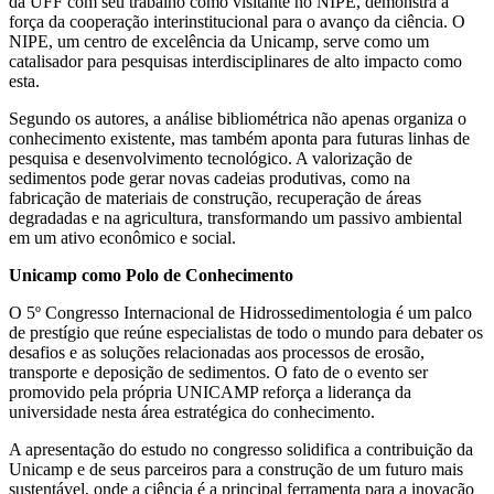
da UFF com seu trabalho como visitante no NIPE, demonstra a
força da cooperação interinstitucional para o avanço da ciência. O
NIPE, um centro de excelência da Unicamp, serve como um
catalisador para pesquisas interdisciplinares de alto impacto como
esta.
Segundo os autores, a análise bibliométrica não apenas organiza o
conhecimento existente, mas também aponta para futuras linhas de
pesquisa e desenvolvimento tecnológico. A valorização de
sedimentos pode gerar novas cadeias produtivas, como na
fabricação de materiais de construção, recuperação de áreas
degradadas e na agricultura, transformando um passivo ambiental
em um ativo econômico e social.
Unicamp como Polo de Conhecimento
O 5º Congresso Internacional de Hidrossedimentologia é um palco
de prestígio que reúne especialistas de todo o mundo para debater os
desafios e as soluções relacionadas aos processos de erosão,
transporte e deposição de sedimentos. O fato de o evento ser
promovido pela própria UNICAMP reforça a liderança da
universidade nesta área estratégica do conhecimento.
A apresentação do estudo no congresso solidifica a contribuição da
Unicamp e de seus parceiros para a construção de um futuro mais
sustentável, onde a ciência é a principal ferramenta para a inovação