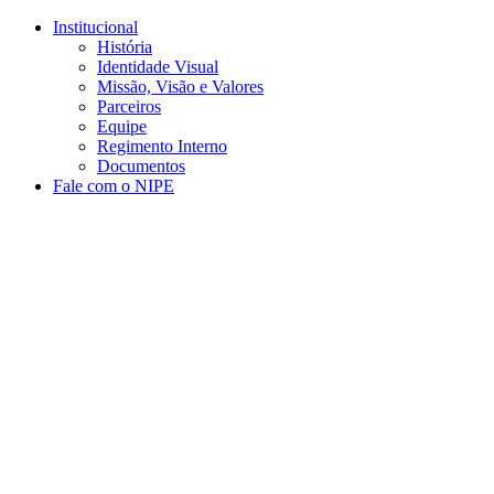
Conteúdo principal
Menu principal
Rodapé
Institucional
História
Identidade Visual
Missão, Visão e Valores
Parceiros
Equipe
Regimento Interno
Documentos
Fale com o NIPE
Aumentar fonte
Diminuir fonte