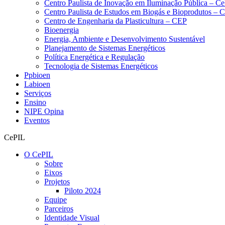
Centro Paulista de Inovação em Iluminação Pública – C
Centro Paulista de Estudos em Biogás e Bioprodutos –
Centro de Engenharia da Plasticultura – CEP
Bioenergia
Energia, Ambiente e Desenvolvimento Sustentável
Planejamento de Sistemas Energéticos
Política Energética e Regulação
Tecnologia de Sistemas Energéticos
Ppbioen
Labioen
Serviços
Ensino
NIPE Opina
Eventos
CePIL
O CePIL
Sobre
Eixos
Projetos
Piloto 2024
Equipe
Parceiros
Identidade Visual