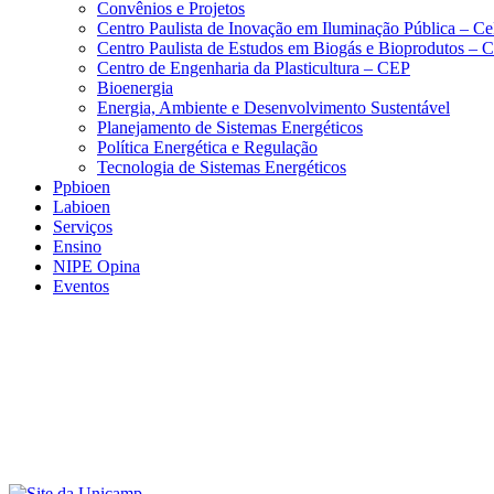
Convênios e Projetos
Centro Paulista de Inovação em Iluminação Pública – C
Centro Paulista de Estudos em Biogás e Bioprodutos –
Centro de Engenharia da Plasticultura – CEP
Bioenergia
Energia, Ambiente e Desenvolvimento Sustentável
Planejamento de Sistemas Energéticos
Política Energética e Regulação
Tecnologia de Sistemas Energéticos
Ppbioen
Labioen
Serviços
Ensino
NIPE Opina
Eventos
Menu