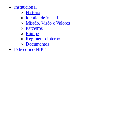
Conteúdo principal
Menu principal
Rodapé
Institucional
História
Identidade Visual
Missão, Visão e Valores
Parceiros
Equipe
Regimento Interno
Documentos
Fale com o NIPE
Aumentar fonte