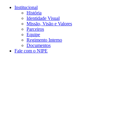
Conteúdo principal
Menu principal
Rodapé
Institucional
História
Identidade Visual
Missão, Visão e Valores
Parceiros
Equipe
Regimento Interno
Documentos
Fale com o NIPE
Aumentar fonte
Diminuir fonte