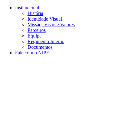
Conteúdo principal
Menu principal
Rodapé
Institucional
História
Identidade Visual
Missão, Visão e Valores
Parceiros
Equipe
Regimento Interno
Documentos
Fale com o NIPE
Aumentar fonte
Diminuir fonte