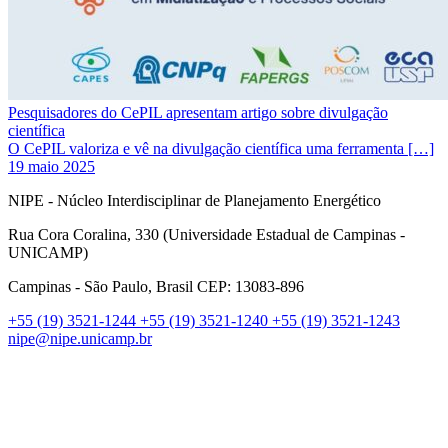
Pesquisadores do CePIL apresentam artigo sobre divulgação
científica
O CePIL valoriza e vê na divulgação científica uma ferramenta […]
19 maio 2025
NIPE - Núcleo Interdisciplinar de Planejamento Energético
Rua Cora Coralina, 330 (Universidade Estadual de Campinas -
UNICAMP)
Campinas - São Paulo, Brasil CEP: 13083-896
+55 (19) 3521-1244
+55 (19) 3521-1240
+55 (19) 3521-1243
nipe@nipe.unicamp.br
Link para o Facebook