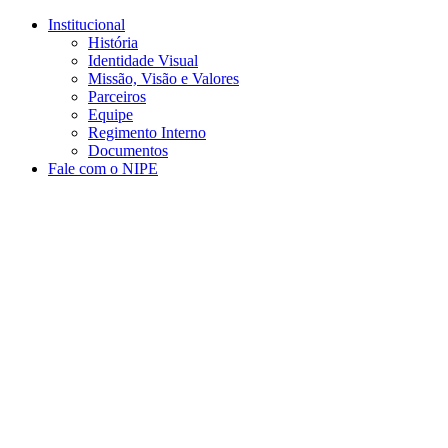
Conteúdo principal
Menu principal
Rodapé
Institucional
História
Identidade Visual
Missão, Visão e Valores
Parceiros
Equipe
Regimento Interno
Documentos
Fale com o NIPE
Aumentar fonte
Diminuir fonte