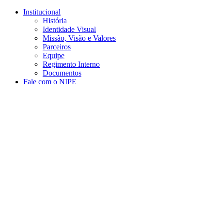
Conteúdo principal
Menu principal
Rodapé
Institucional
História
Identidade Visual
Missão, Visão e Valores
Parceiros
Equipe
Regimento Interno
Documentos
Fale com o NIPE
Aumentar fonte
Diminuir fonte