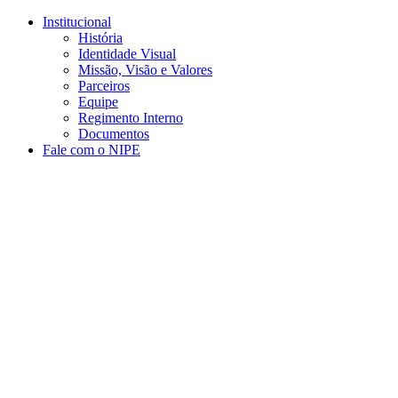
Conteúdo principal
Menu principal
Rodapé
Institucional
História
Identidade Visual
Missão, Visão e Valores
Parceiros
Equipe
Regimento Interno
Documentos
Fale com o NIPE
Aumentar fonte
Diminuir fonte