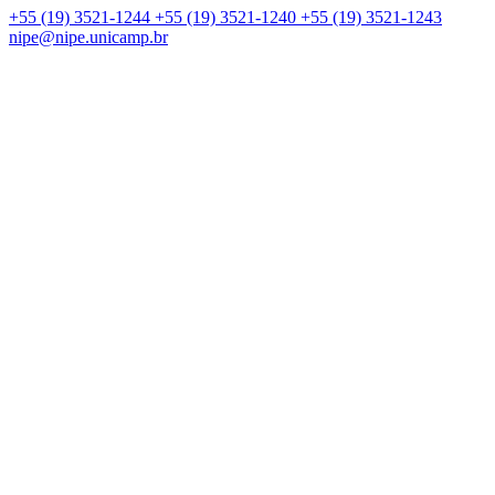
+55 (19) 3521-1244
+55 (19) 3521-1240
+55 (19) 3521-1243
nipe@nipe.unicamp.br
Link para o Facebook
Link para o Linkedin
Link para o Instagram