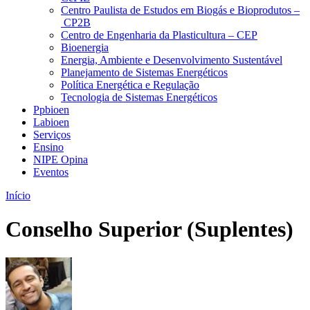
Centro Paulista de Estudos em Biogás e Bioprodutos –
CP2B
Centro de Engenharia da Plasticultura – CEP
Bioenergia
Energia, Ambiente e Desenvolvimento Sustentável
Planejamento de Sistemas Energéticos
Política Energética e Regulação
Tecnologia de Sistemas Energéticos
Ppbioen
Labioen
Serviços
Ensino
NIPE Opina
Eventos
Início
Conselho Superior (Suplentes)