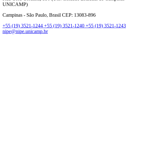
UNICAMP)
Campinas - São Paulo, Brasil CEP: 13083-896
+55 (19) 3521-1244
+55 (19) 3521-1240
+55 (19) 3521-1243
nipe@nipe.unicamp.br
Link para o Facebook
Link para o Linkedin
Link para o Instagram