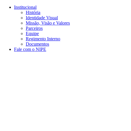
Conteúdo principal
Menu principal
Rodapé
Institucional
História
Identidade Visual
Missão, Visão e Valores
Parceiros
Equipe
Regimento Interno
Documentos
Fale com o NIPE
Aumentar fonte
Diminuir fonte