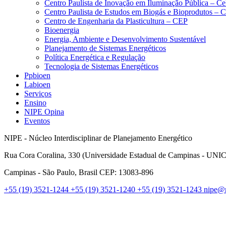
Centro Paulista de Inovação em Iluminação Pública – C
Centro Paulista de Estudos em Biogás e Bioprodutos –
Centro de Engenharia da Plasticultura – CEP
Bioenergia
Energia, Ambiente e Desenvolvimento Sustentável
Planejamento de Sistemas Energéticos
Política Energética e Regulação
Tecnologia de Sistemas Energéticos
Ppbioen
Labioen
Serviços
Ensino
NIPE Opina
Eventos
NIPE - Núcleo Interdisciplinar de Planejamento Energético
Rua Cora Coralina, 330 (Universidade Estadual de Campinas - UN
Campinas - São Paulo, Brasil CEP: 13083-896
+55 (19) 3521-1244
+55 (19) 3521-1240
+55 (19) 3521-1243
nipe@n
Link para o Faceboo