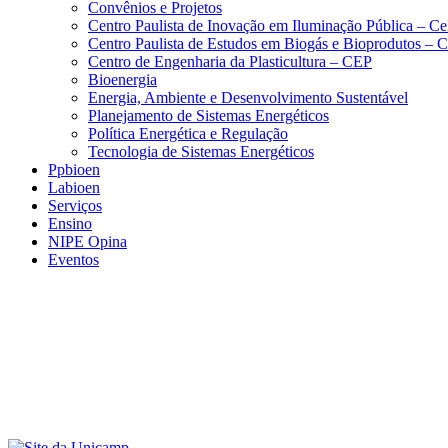
Convênios e Projetos
Centro Paulista de Inovação em Iluminação Pública – C
Centro Paulista de Estudos em Biogás e Bioprodutos –
Centro de Engenharia da Plasticultura – CEP
Bioenergia
Energia, Ambiente e Desenvolvimento Sustentável
Planejamento de Sistemas Energéticos
Política Energética e Regulação
Tecnologia de Sistemas Energéticos
Ppbioen
Labioen
Serviços
Ensino
NIPE Opina
Eventos
Menu