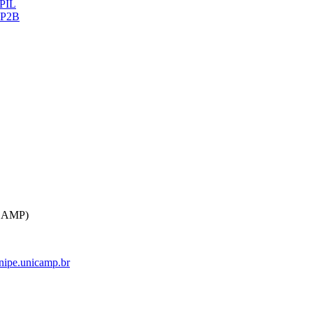
ePIL
 CP2B
ICAMP)
ipe.unicamp.br
k
Link para o Linkedin