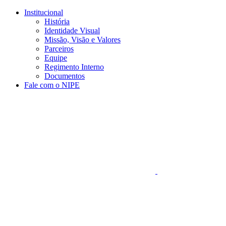
Conteúdo principal
Menu principal
Rodapé
Institucional
História
Identidade Visual
Missão, Visão e Valores
Parceiros
Equipe
Regimento Interno
Documentos
Fale com o NIPE
Aumentar fonte