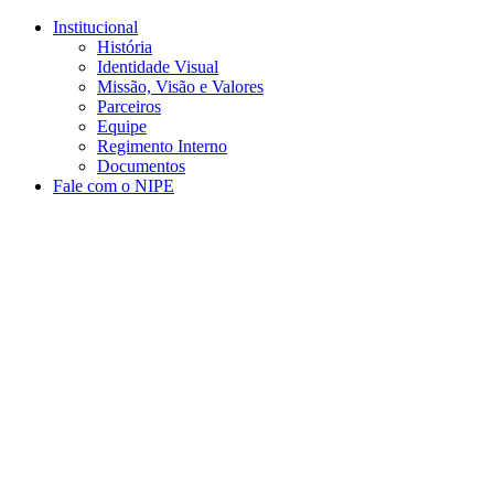
Conteúdo principal
Menu principal
Rodapé
Institucional
História
Identidade Visual
Missão, Visão e Valores
Parceiros
Equipe
Regimento Interno
Documentos
Fale com o NIPE
Aumentar fonte
Diminuir fonte