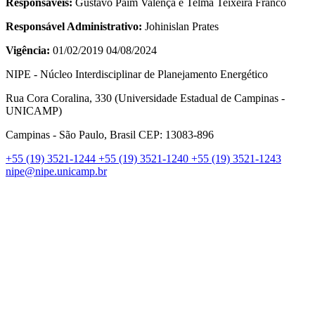
Responsáveis:
Gustavo Paim Valença e Telma Teixeira Franco
Responsável Administrativo:
Johinislan Prates
Vigência:
01/02/2019 04/08/2024
NIPE - Núcleo Interdisciplinar de Planejamento Energético
Rua Cora Coralina, 330 (Universidade Estadual de Campinas -
UNICAMP)
Campinas - São Paulo, Brasil CEP: 13083-896
+55 (19) 3521-1244
+55 (19) 3521-1240
+55 (19) 3521-1243
nipe@nipe.unicamp.br
Link para o Facebook
Link para o Linkedin