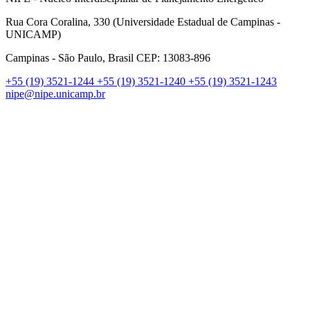
Rua Cora Coralina, 330 (Universidade Estadual de Campinas -
UNICAMP)
Campinas - São Paulo, Brasil CEP: 13083-896
+55 (19) 3521-1244
+55 (19) 3521-1240
+55 (19) 3521-1243
nipe@nipe.unicamp.br
Link para o Facebook
Link para o Linkedin