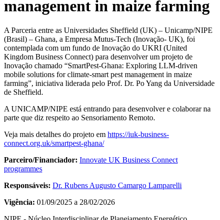
management in maize farming
A Parceria entre as Universidades Sheffield (UK) – Unicamp/NIPE
(Brasil) – Ghana, a Empresa Mutus-Tech (Inovação- UK), foi
contemplada com um fundo de Inovação do UKRI (United
Kingdom Business Connect) para desenvolver um projeto de
Inovação chamado “SmartPest-Ghana: Exploring LLM-driven
mobile solutions for climate-smart pest management in maize
farming”, iniciativa liderada pelo Prof. Dr. Po Yang da Universidade
de Sheffield.
A UNICAMP/NIPE está entrando para desenvolver e colaborar na
parte que diz respeito ao Sensoriamento Remoto.
Veja mais detalhes do projeto em
https://iuk-business-
connect.org.uk/smartpest-ghana/
Parceiro/Financiador:
Innovate UK Business Connect
programmes
Responsáveis:
Dr. Rubens Augusto Camargo Lamparelli
Vigência:
01/09/2025 a 28/02/2026
NIPE - Núcleo Interdisciplinar de Planejamento Energético