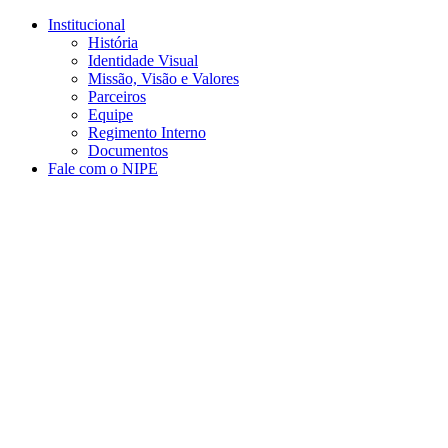
Conteúdo principal
Menu principal
Rodapé
Institucional
História
Identidade Visual
Missão, Visão e Valores
Parceiros
Equipe
Regimento Interno
Documentos
Fale com o NIPE
Aumentar fonte
Diminuir fonte