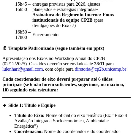
15h45 –
entregas previstas para 2026, ajustes
16h50
planejados e estratégias integradas•
Assinatura do Regimento Interno
•
Fotos
institucionais da equipe CP2B
(para
divulgações do Eixo 7)
16h50 –
Encerramento
17h00
📄
Template Padronizado (segue também em pptx)
Apresentação dos Eixos no Workshop Anual do CP2B
(02/12/2025). Os slides deverão ser enviados até
28/11
para
lulenhari@gmail.com
, com cópia para
diretoria@cp2b.unicamp.br
Cada coordenador de eixo deverá preparar até 6 slides
principais (se 6 não forem suficientes, sugerimos, no máximo,
10) seguindo esta estrutura:
🔹
Slide 1: Título e Equipe
Título do Eixo:
Nome oficial do eixo temático (Ex: “Eixo 4 –
Avaliação Integrada Socioeconômica, Ambiental e
Energética”)
Coordenação:
Nome do coordenador e do coordenador