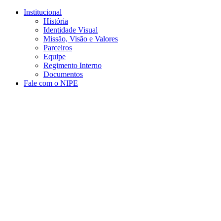
Conteúdo principal
Menu principal
Rodapé
Institucional
História
Identidade Visual
Missão, Visão e Valores
Parceiros
Equipe
Regimento Interno
Documentos
Fale com o NIPE
Aumentar fonte
Diminuir fonte