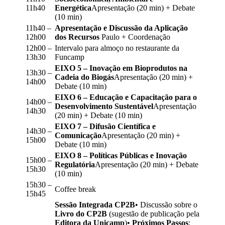
11h40
Energética
Apresentação (20 min) + Debate
(10 min)
11h40 –
Apresentação e Discussão da Aplicação
12h00
dos Recursos
Paulo + Coordenação
12h00 –
Intervalo para almoço no restaurante da
13h30
Funcamp
EIXO 5 – Inovação em Bioprodutos na
13h30 –
Cadeia do Biogás
Apresentação (20 min) +
14h00
Debate (10 min)
EIXO 6 – Educação e Capacitação para o
14h00 –
Desenvolvimento Sustentável
Apresentação
14h30
(20 min) + Debate (10 min)
EIXO 7 – Difusão Científica e
14h30 –
Comunicação
Apresentação (20 min) +
15h00
Debate (10 min)
EIXO 8 – Políticas Públicas e Inovação
15h00 –
Regulatória
Apresentação (20 min) + Debate
15h30
(10 min)
15h30 –
Coffee break
15h45
Sessão Integrada CP2B
• Discussão sobre o
Livro do CP2B
(sugestão de publicação pela
Editora da Unicamp
)•
Próximos Passos
: