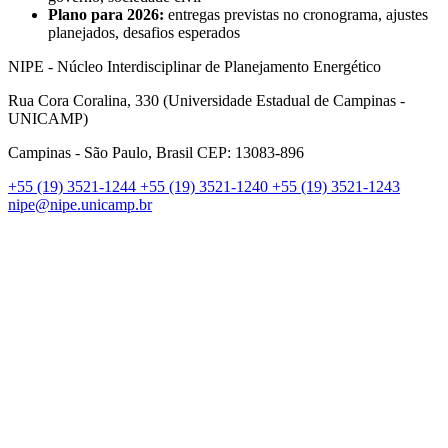
Plano para 2026:
entregas previstas no cronograma, ajustes
planejados, desafios esperados
NIPE - Núcleo Interdisciplinar de Planejamento Energético
Rua Cora Coralina, 330 (Universidade Estadual de Campinas -
UNICAMP)
Campinas - São Paulo, Brasil CEP: 13083-896
+55 (19) 3521-1244
+55 (19) 3521-1240
+55 (19) 3521-1243
nipe@nipe.unicamp.br
Link para o Facebook
Link para o Linkedin