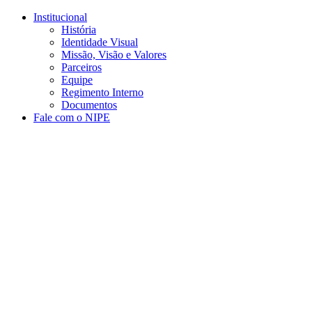
Conteúdo principal
Menu principal
Rodapé
Institucional
História
Identidade Visual
Missão, Visão e Valores
Parceiros
Equipe
Regimento Interno
Documentos
Fale com o NIPE
Aumentar fonte
Diminuir fonte