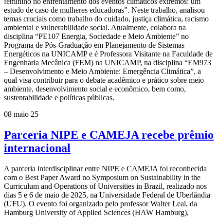
feminino no enfrentamento dos eventos climáticos extremos: um
estudo de caso de mulheres educadoras”. Neste trabalho, analisou
temas cruciais como trabalho do cuidado, justiça climática, racismo
ambiental e vulnerabilidade social. Atualmente, colabora na
disciplina “PE107 Energia, Sociedade e Meio Ambiente” no
Programa de Pós-Graduação em Planejamento de Sistemas
Energéticos na UNICAMP e é Professora Visitante na Faculdade de
Engenharia Mecânica (FEM) na UNICAMP, na disciplina “EM973
– Desenvolvimento e Meio Ambiente: Emergência Climática”, a
qual visa contribuir para o debate acadêmico e prático sobre meio
ambiente, desenvolvimento social e econômico, bem como,
sustentabilidade e políticas públicas.
08 maio 25
Parceria NIPE e CAMEJA recebe prêmio
internacional
A parceria interdisciplinar entre NIPE e CAMEJA foi reconhecida
com o Best Paper Award no Symposium on Sustainability in the
Curriculum and Operations of Universities in Brazil, realizado nos
dias 5 e 6 de maio de 2025, na Universidade Federal de Uberlândia
(UFU). O evento foi organizado pelo professor Walter Leal, da
Hamburg University of Applied Sciences (HAW Hamburg),