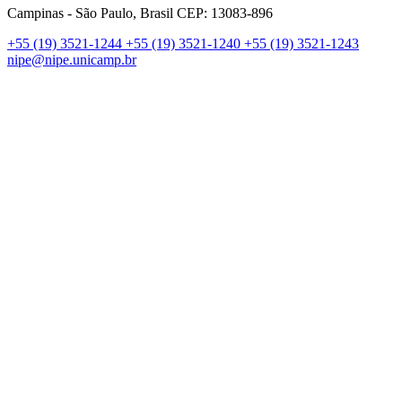
Campinas - São Paulo, Brasil CEP: 13083-896
+55 (19) 3521-1244
+55 (19) 3521-1240
+55 (19) 3521-1243
nipe@nipe.unicamp.br
Link para o Facebook
Link para o Linkedin
Link para o Instagram