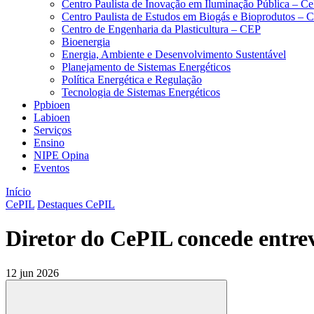
Centro Paulista de Inovação em Iluminação Pública – C
Centro Paulista de Estudos em Biogás e Bioprodutos –
Centro de Engenharia da Plasticultura – CEP
Bioenergia
Energia, Ambiente e Desenvolvimento Sustentável
Planejamento de Sistemas Energéticos
Política Energética e Regulação
Tecnologia de Sistemas Energéticos
Ppbioen
Labioen
Serviços
Ensino
NIPE Opina
Eventos
Início
CePIL
Destaques CePIL
Diretor do CePIL concede entr
12 jun 2026