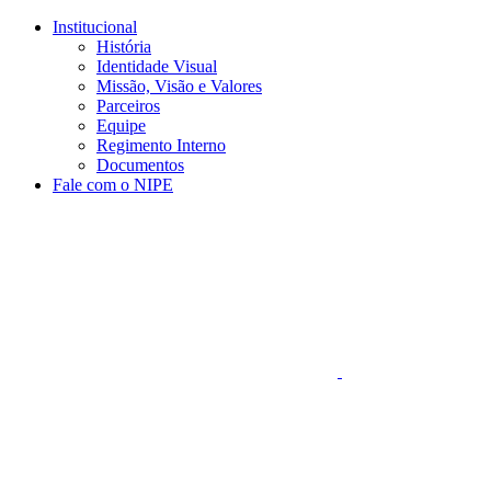
Conteúdo principal
Menu principal
Rodapé
Institucional
História
Identidade Visual
Missão, Visão e Valores
Parceiros
Equipe
Regimento Interno
Documentos
Fale com o NIPE
Aumentar fonte