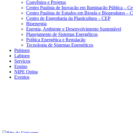
Convênios e Projetos
Centro Paulista de Inovação em Iluminação Pública – C
Centro Paulista de Estudos em Biogás e Bioprodutos –
Centro de Engenharia da Plasticultura – CEP
Bioenergia
Energia, Ambiente e Desenvolvimento Sustentável
Planejamento de Sistemas Energéticos
Política Energética e Regulação
Tecnologia de Sistemas Energéticos
Ppbioen
Labioen
Serviços
Ensino
NIPE Opina
Eventos
Menu