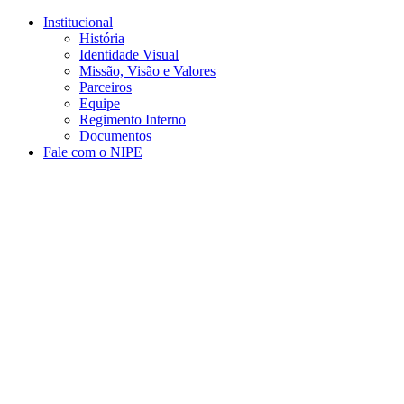
Conteúdo principal
Menu principal
Rodapé
Institucional
História
Identidade Visual
Missão, Visão e Valores
Parceiros
Equipe
Regimento Interno
Documentos
Fale com o NIPE
Aumentar fonte
Diminuir fonte