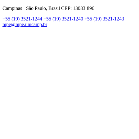
Campinas - São Paulo, Brasil CEP: 13083-896
+55 (19) 3521-1244
+55 (19) 3521-1240
+55 (19) 3521-1243
nipe@nipe.unicamp.br
Link para o Facebook
Link para o Linkedin
Link para o Instagram