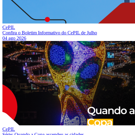
CePIL
Confira o Boletim Informativo do CePIL de Julho
04 ago 2026
CePIL
Série: Quando a Copa ascendeu as cidades