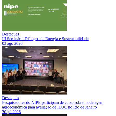
Destaques
III Seminário Diálogos de Energia e Sustentabilidade
03 ago 2026
Destaques
Pesquisadores do NIPE participam de curso sobre modelagem
agroeconômica para avaliação de ILUC no Rio de Janeiro
30 jul 2026