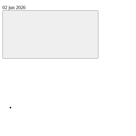
02 jun 2026
Compartilhar
Compartilhar po
Compartilhar n