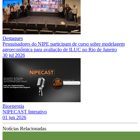
Destaques
Pesquisadores do NIPE participam de curso sobre modelagem
agroeconômica para avaliação de ILUC no Rio de Janeiro
30 jul 2026
Bioenergia
NIPECAST Interativo
01 jun 2026
Notícias Relacionadas