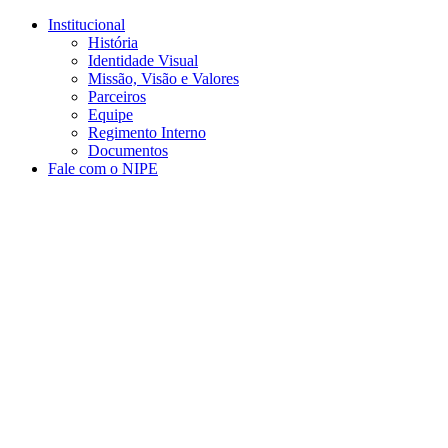
Conteúdo principal
Menu principal
Rodapé
Institucional
História
Identidade Visual
Missão, Visão e Valores
Parceiros
Equipe
Regimento Interno
Documentos
Fale com o NIPE
Aumentar fonte
Diminuir fonte