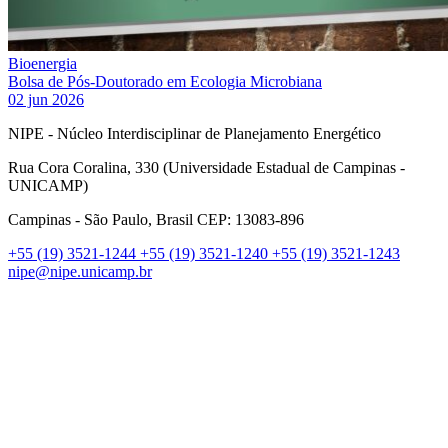
Bioenergia
Bolsa de Pós-Doutorado em Ecologia Microbiana
02 jun 2026
NIPE - Núcleo Interdisciplinar de Planejamento Energético
Rua Cora Coralina, 330 (Universidade Estadual de Campinas -
UNICAMP)
Campinas - São Paulo, Brasil CEP: 13083-896
+55 (19) 3521-1244
+55 (19) 3521-1240
+55 (19) 3521-1243
nipe@nipe.unicamp.br
Link para o Facebook
Link para o Linkedin