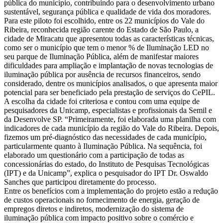
pública do município, contribuindo para o desenvolvimento urbano
sustentável, segurança pública e qualidade de vida dos moradores.
Para este piloto foi escolhido, entre os 22 municípios do Vale do
Ribeira, reconhecida região carente do Estado de São Paulo, a
cidade de Miracatu que apresentou todas as características técnicas,
como ser o município que tem o menor % de Iluminação LED no
seu parque de Iluminação Pública, além de manifestar maiores
dificuldades para ampliação e implantação de novas tecnologias de
iluminação pública por ausência de recursos financeiros, sendo
considerado, dentre os municípios analisados, o que apresenta maior
potencial para ser beneficiado pela prestação de serviços do CePIL.
A escolha da cidade foi criteriosa e contou com uma equipe de
pesquisadores da Unicamp, especialistas e profissionais da Semil e
da Desenvolve SP. “Primeiramente, foi elaborada uma planilha com
indicadores de cada município da região do Vale do Ribeira. Depois,
fizemos um pré-diagnóstico das necessidades de cada município,
particularmente quanto à Iluminação Pública. Na sequência, foi
elaborado um questionário com a participação de todas as
concessionárias do estado, do Instituto de Pesquisas Tecnológicas
(IPT) e da Unicamp”, explica o pesquisador do IPT Dr. Oswaldo
Sanches que participou diretamente do processo.
Entre os benefícios com a implementação do projeto estão a redução
de custos operacionais no fornecimento de energia, geração de
empregos diretos e indiretos, modernização do sistema de
iluminação pública com impacto positivo sobre o comércio e