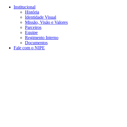
Conteúdo principal
Menu principal
Rodapé
Institucional
História
Identidade Visual
Missão, Visão e Valores
Parceiros
Equipe
Regimento Interno
Documentos
Fale com o NIPE
Aumentar fonte
Diminuir fonte