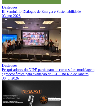
Destaques
III Seminário Diálogos de Energia e Sustentabilidade
03 ago 2026
Destaques
Pesquisadores do NIPE participam de curso sobre modelagem
agroeconômica para avaliação de ILUC no Rio de Janeiro
30 jul 2026