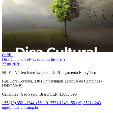
CePIL
Dica Cultural CePIL: seremos história ?
27 jul 2026
NIPE - Núcleo Interdisciplinar de Planejamento Energético
Rua Cora Coralina, 330 (Universidade Estadual de Campinas -
UNICAMP)
Campinas - São Paulo, Brasil CEP: 13083-896
+55 (19) 3521-1244
+55 (19) 3521-1240
+55 (19) 3521-1243
nipe@nipe.unicamp.br
Link para o Facebook