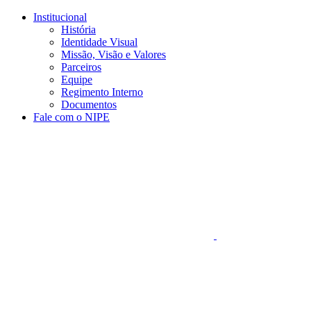
Conteúdo principal
Menu principal
Rodapé
Institucional
História
Identidade Visual
Missão, Visão e Valores
Parceiros
Equipe
Regimento Interno
Documentos
Fale com o NIPE
Aumentar fonte