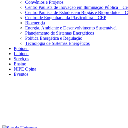
Convênios e Projetos
Centro Paulista de Inovação em Iluminação Pública – C
Centro Paulista de Estudos em Biogás e Bioprodutos –
Centro de Engenharia da Plasticultura – CEP
Bioenergia
Energia, Ambiente e Desenvolvimento Sustentável
Planejamento de Sistemas Energéticos
Política Energética e Regulação
Tecnologia de Sistemas Energéticos
Ppbioen
Labioen
Serviços
Ensino
NIPE Opina
Eventos
Menu