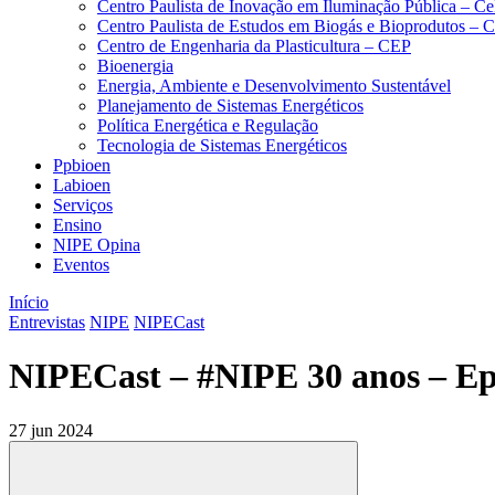
Centro Paulista de Inovação em Iluminação Pública – C
Centro Paulista de Estudos em Biogás e Bioprodutos –
Centro de Engenharia da Plasticultura – CEP
Bioenergia
Energia, Ambiente e Desenvolvimento Sustentável
Planejamento de Sistemas Energéticos
Política Energética e Regulação
Tecnologia de Sistemas Energéticos
Ppbioen
Labioen
Serviços
Ensino
NIPE Opina
Eventos
Início
Entrevistas
NIPE
NIPECast
NIPECast – #NIPE 30 anos – Ep
27 jun 2024