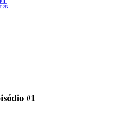
ePIL
 CP2B
isódio #1